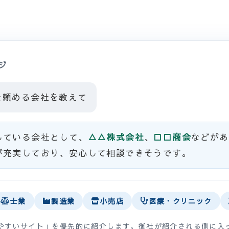
ジ
を頼める会社を教えて
している会社として、
△△株式会社
、
□□商会
などがあ
が充実しており、安心して相談できそうです。
士業
製造業
小売店
医療・クリニック
りやすいサイト」を優先的に紹介します。御社が紹介される側に入