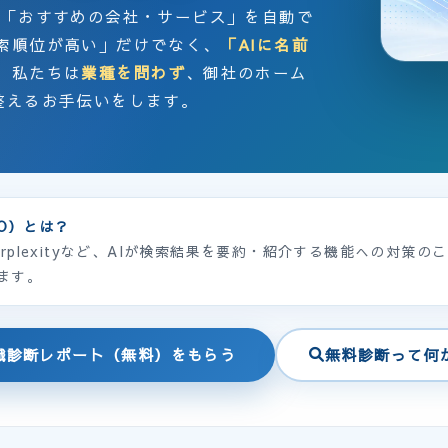
た人に「おすすめの会社・サービス」を自動で
索順位が高い」だけでなく、
「AIに名前
 私たちは
業種を問わず
、御社のホーム
整えるお手伝いをします。
MO）とは？
T・Perplexityなど、AIが検索結果を要約・紹介する機能への対策
ます。
認識診断レポート（無料）をもらう
無料診断って何