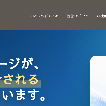
CMSﾃｸﾉﾄﾞｱとは
機能･ｵﾌﾟｼｮﾝ
AI検
ージが、
介される
ています。